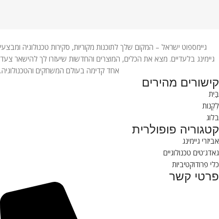
גיימספוט ישראל – המקום שלך לתוכנות מקוריות, סקירות טכנולוגיה ומבצעי
גיימינג בלעדיים. מצא את הכלים, המוצרים והחדשות שיעזרו לך להישאר צעד
אחד קדימה בעולם המשחקים והטכנולוגיה.
קישורים מהירים
בַּיִת
לִקְנוֹת
בלוג
קטגוריה פופולרית
אביזרי גיימינג
גאדג’טים טכנולוגיים
כלי פרודוקטיביות
פרטי קשר