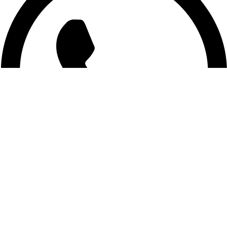
+54526124
.
Gamespot
2025
All Right Reserved