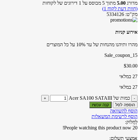
מדורג
5.00
מתוך 5 מבוסס על
1
דירוגים של לקוחות
(חוות דעת לקוח
1
)
מק"ט:
5334126
אירוע קניות
מהרו ותיהנו מהנחות של עד 10% על כל המוצרים
Sale_coupon_15
$
30.00
27 במלאי
27 במלאי
כמות של Acer SA100 SATAIII
הוספה לסל
קנה עכשיו
הוסף להשוואה
הוסף לרשימת המשאלות
לַחֲלוֹק:
People watching this product now!
20
אמצעי תשלום: