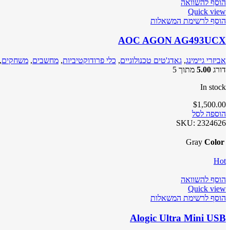
הוסף להשוואה
Quick view
הוסף לרשימת המשאלות
AOC AGON AG493UCX
אביזרי גיימינג
,
גאדג'טים טכנולוגיים
,
כלי פרודוקטיביות
,
מחשבים
,
משחקים
,
דורג
5.00
מתוך 5
In stock
$
1,500.00
הוספה לסל
SKU:
2324626
Gray
Color
Hot
הוסף להשוואה
Quick view
הוסף לרשימת המשאלות
Alogic Ultra Mini USB