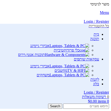
מוצר לגיטימי
Menu
Login / Register
כל הקטגוריות
בַּיִת
תוֹכנָה
אביזרי גיימינג
כלי פרודוקטיביות
תוכנות אנטי-וירוס
עסקאות שותפים
אביזרי גיימינג
מחשבים
משחקים
לִקְנוֹת
בלוג
Login / Register
0
רשימת משאלות
$
0.00
items
0
Search