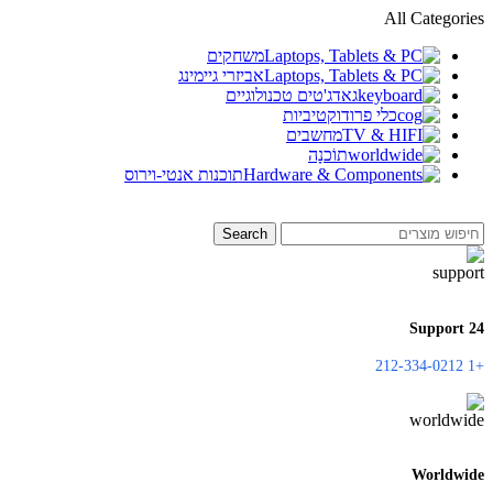
All Categories
משחקים
אביזרי גיימינג
גאדג'טים טכנולוגיים
כלי פרודוקטיביות
מחשבים
תוֹכנָה
תוכנות אנטי-וירוס
Search
24 Support
+1 212-334-0212
Worldwide