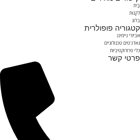
בַּיִת
לִקְנוֹת
בלוג
קטגוריה פופולרית
אביזרי גיימינג
גאדג’טים טכנולוגיים
כלי פרודוקטיביות
פרטי קשר