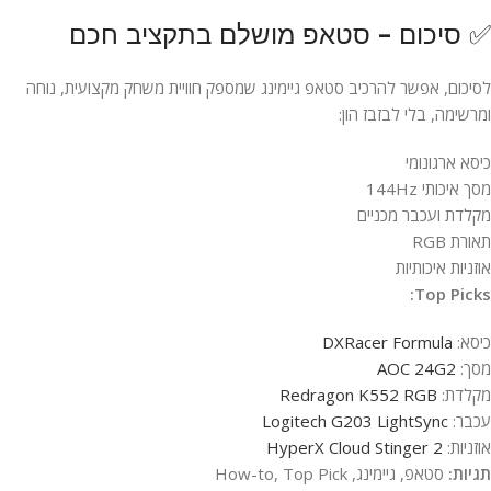
✅ סיכום – סטאפ מושלם בתקציב חכם
לסיכום, אפשר להרכיב סטאפ גיימינג שמספק חוויית משחק מקצועית, נוחה
ומרשימה, בלי לבזבז הון:
כיסא ארגונומי
מסך איכותי 144Hz
מקלדת ועכבר מכניים
תאורת RGB
אוזניות איכותיות
Top Picks:
כיסא:
DXRacer Formula
מסך:
AOC 24G2
מקלדת:
Redragon K552 RGB
עכבר:
Logitech G203 LightSync
אוזניות:
HyperX Cloud Stinger 2
תגיות:
סטאפ, גיימינג, How-to, Top Pick