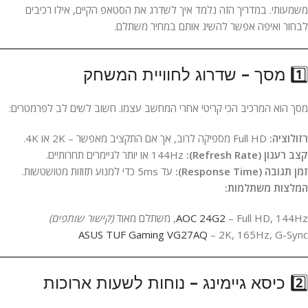
משמעותי. במדריך הזה נלמד איך לשדרג את הסטאפ הקיים, אילו רכיבים
לבחור ואיפה אפשר להשיג אותם במחיר משתלם.
1️⃣ מסך – שדרוג לחוויית המשחק
מסך הוא המרכיב הכי קריטי אחרי המחשב עצמו. חשוב לשים לב לפרמטרים:
רזולוציה:
Full HD מספיקה לרוב, אך אם התקציב מאפשר – 2K או 4K.
קצב רענון (Refresh Rate):
144Hz או יותר לגיימרים תחרותיים.
זמן תגובה (Response Time):
עד 5ms כדי למנוע תזוזות מטושטשות.
המלצות משתלמות:
– Full HD, 144Hz, משתלם מאוד
AOC 24G2
(קישור שותפים)
ASUS TUF Gaming VG27AQ
– 2K, 165Hz, G-Sync
2️⃣ כיסא גיימינג – נוחות לשעות ארוכות