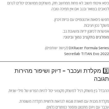
כיסא איכותי חשוב לא פחות ממחשב חזק. משחקים ממושכים יכולים לגרום
לכאבים בצוואר ובגב אם אין תמיכה טובה.
חפשו כיסאות ארגונומיים עם כריות זיכרון.
משקל נכון ויציבות.
אפשרות לכיוונון ידיות ומשענת גב.
מומלצים בתקציב נמוך ובינוני:
DXRacer Formula Series
(קישור שותפים)
Secretlab TITAN Evo 2022
3️⃣ מקלדת ועכבר – דיוק ושיפור מהירות
תגובה
ההבדל בין משחק רגיל למשחק מקצועי יכול להיות הפרש של מילי שניות.
מקלדת מכנית עם תאורת RGB לנראות ולחוויית הקלדה משופרת.
עכבר עם DPI מתכוונן ומספר כפתורים נלווים.