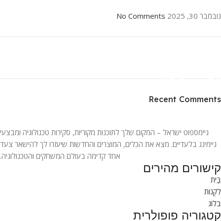
נובמבר 30, 2025
No Comments
ON SALE
HP Envy 34
Recent Comments
To Shop
גיימספוט ישראל – המקום שלך לתוכנות מקוריות, סקירות טכנולוגיה ומבצעי
גיימינג בלעדיים. מצא את הכלים, המוצרים והחדשות שיעזרו לך להישאר צעד
אחד קדימה בעולם המשחקים והטכנולוגיה.
קישורים מהירים
בַּיִת
לִקְנוֹת
בלוג
קטגוריה פופולרית