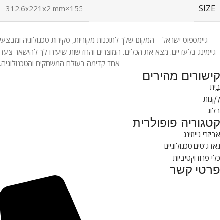
SIZE
155×312.6x221x2 mm
גיימספוט ישראל – המקום שלך לתוכנות מקוריות, סקירות טכנולוגיה ומבצעי
גיימינג בלעדיים. מצא את הכלים, המוצרים והחדשות שיעזרו לך להישאר צעד
אחד קדימה בעולם המשחקים והטכנולוגיה.
קישורים מהירים
בַּיִת
לִקְנוֹת
בלוג
קטגוריה פופולרית
אביזרי גיימינג
גאדג’טים טכנולוגיים
כלי פרודוקטיביות
פרטי קשר