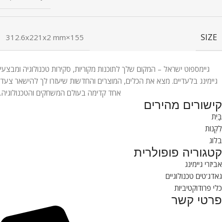
SIZE
155×312.6x221x2 mm
גיימספוט ישראל – המקום שלך לתוכנות מקוריות, סקירות טכנולוגיה ומבצעי
גיימינג בלעדיים. מצא את הכלים, המוצרים והחדשות שיעזרו לך להישאר צעד
אחד קדימה בעולם המשחקים והטכנולוגיה.
קישורים מהירים
בַּיִת
לִקְנוֹת
בלוג
קטגוריה פופולרית
אביזרי גיימינג
גאדג’טים טכנולוגיים
כלי פרודוקטיביות
פרטי קשר