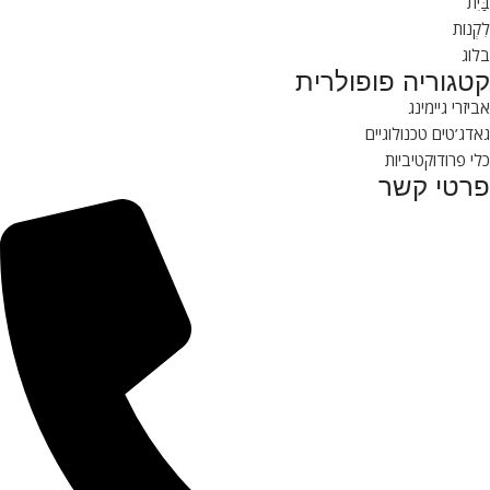
בַּיִת
לִקְנוֹת
בלוג
קטגוריה פופולרית
אביזרי גיימינג
גאדג’טים טכנולוגיים
כלי פרודוקטיביות
פרטי קשר